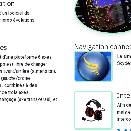
lation
'un logiciel de
nières évolutions
Navigation conne
xes
Le sim
é d'une plateforme 6 axes.
Skydemo
ps est libre de changer
n avant/arrière (surtension),
 gauche/droite
s , combinés à des
r de trois axes
Inte
 tangage (axe transversal) et
Afin d
mais é
interc