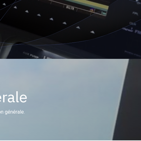
rale
on générale.