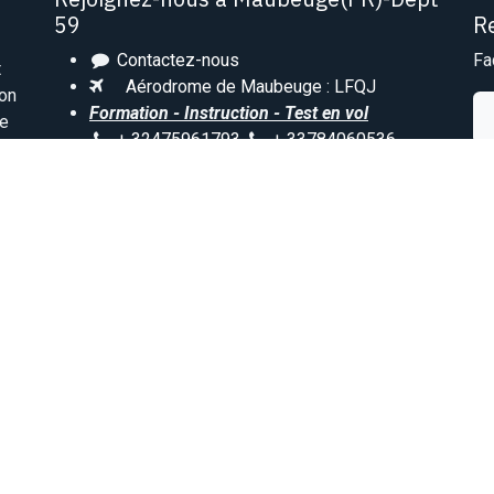
59
R
Contactez-nous
Fa
t
Aérodrome de Maubeuge : LFQJ
ion
Formation - Instruction - Test en vol
le
+ 32475961793
+ 33784060536
bernard.lachapelle@abc-flight-ulm.eu