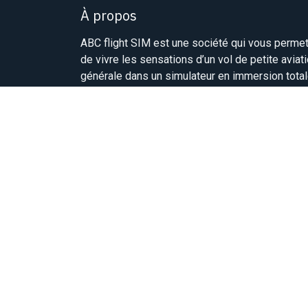
À propos
ABC flight SIM est une société qui vous perme
de vivre les sensations d’un vol de petite aviat
générale dans un simulateur en immersion tota
(Mono-moteur, Bi-moteur et Jet).
Ce dernier est équipé d’une plateforme mobile
6Axes.