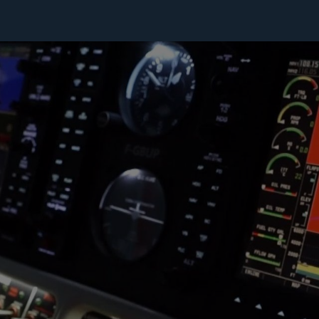
Photos
Nos Avions
Services
Events
Shop
About Us