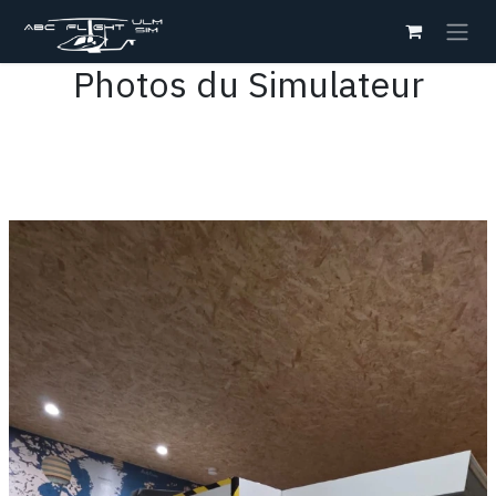
Se rendre au contenu
Photos du Simulateur