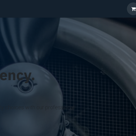
r
Photos
Nos Avions
Services
Events
Shop
A propos 
ency.
y choices with our professional