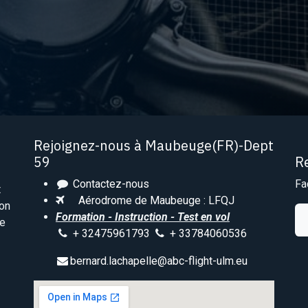
Rejoignez-nous à Maubeuge(FR)-Dept
59
R
Contactez-nous
Fa
t
Aérodrome de Maubeuge : LFQJ
ion
Formation - Instruction - Test en vol
le
+ 32475961793
+ 33784060536
bernard.lachapelle@abc-flight-ulm.eu