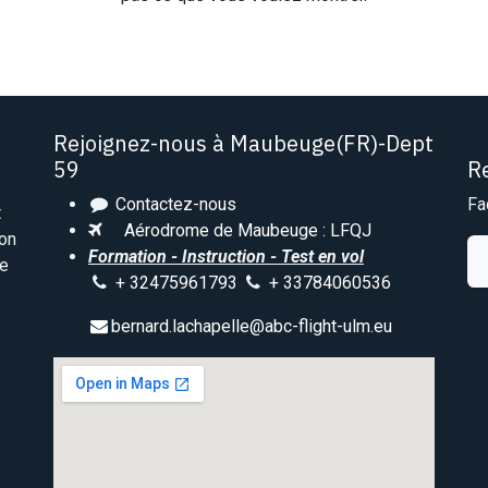
Rejoignez-nous à Maubeuge(FR)-Dept
59
R
Contactez-nous
Fa
t
Aérodrome de Maubeuge : LFQJ
ion
Formation - Instruction - Test en vol
le
+ 32475961793
+ 33784060536
bernard.lachapelle@abc-flight-ulm.eu