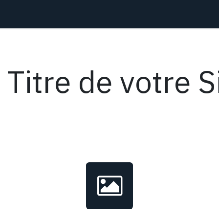
Photos
Nos Avions
Services
Events
Shop
About Us
 Titre de votre S